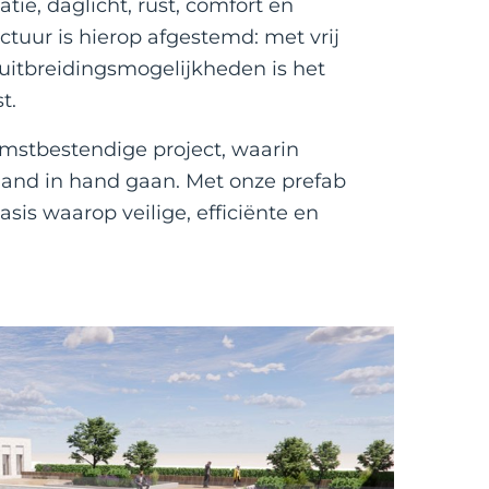
tie, daglicht, rust, comfort en
uctuur is hierop afgestemd: met vrij
uitbreidingsmogelijkheden is het
t.
komstbestendige project, waarin
and in hand gaan. Met onze prefab
is waarop veilige, efficiënte en