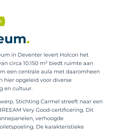
m
ceum
eum in Deventer levert Holcon het
n circa 10.150 m² biedt ruimte aan
dom een centrale aula met daaromheen
n hier opgeleid voor diverse
g en cultuur.
werp. Stichting Carmel streeft naar een
REEAM Very Good-certificering. Dit
zonnepanelen, verhoogde
iletspoeling. De karakteristieke